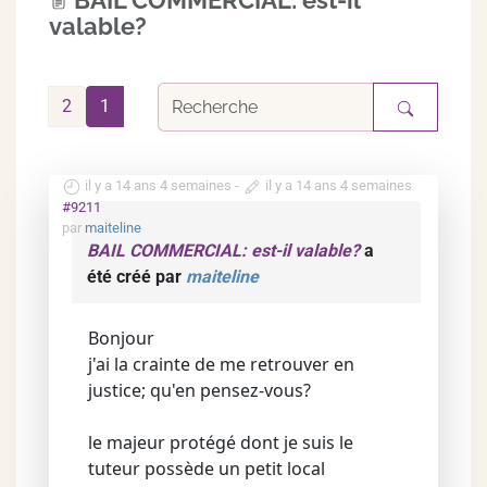
BAIL COMMERCIAL: est-il
valable?
2
1
il y a 14 ans 4 semaines
-
il y a 14 ans 4 semaines
#9211
par
maiteline
BAIL COMMERCIAL: est-il valable?
a
été créé par
maiteline
Bonjour
j'ai la crainte de me retrouver en
justice; qu'en pensez-vous?
le majeur protégé dont je suis le
tuteur possède un petit local