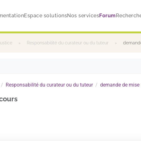
mentation
Espace solutions
Nos services
Forum
Recherch
justice
Responsabilité du curateur ou du tuteur
demande 
Responsabilité du curateur ou du tuteur
demande de mise s
cours