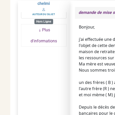
chelmi
demande de mise so
AUTEUR DU SUJET
Hors Ligne
Bonjour,
Plus
j'ai effectuée une
d'informations
l'objet de cette de
maison de retrait
les ressources sur
Ma mère est veuve 
Nous sommes trois 
un des frères ( B )
l'autre frère (R ) 
et moi mème ( M) je
Depuis le décès de
bancaires pour le