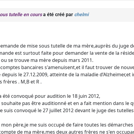
us tutelle en cours
a été créé par
chelmi
 demande de mise sous tutelle de ma mère,auprès du juge des
mande est surtout faite pour demander la vente de la résiden
e ou se trouve ma mère depuis mars 2011.
 comptes bancaires s'amenuisent,et il faut trouver de nouv
depuis le 27.12.2009, atteinte de la maladie d’Alzheimer,et 
frères . M,B et R .
 a été convoqué pour audition le 18 juin 2012,
ne souhaite pas être auditionné et en a fait mention dans le 
 suis convoqué le 27 juillet 2012 devant le juge des tutelle
 mon père,je me suis occupé de faire toutes les démarches
 compte de ma mère,mes deux autres frères ne s'en occupan