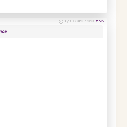
il y a 17 ans 2 mois
#795
nce