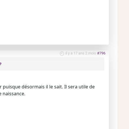
il y a 17 ans 2 mois
#796
e
puisque désormais il le sait. Il sera utile de
de naissance.