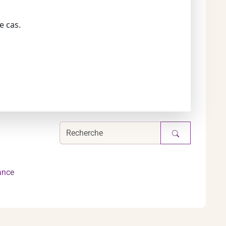
e cas.
ance