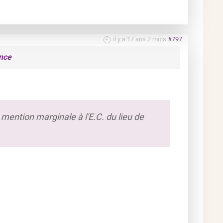
il y a 17 ans 2 mois
#797
nce
 en mention marginale à l'E.C. du lieu de