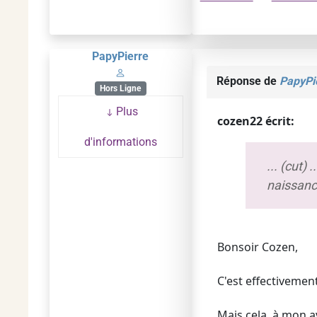
PapyPierre
Réponse de
PapyPi
Hors Ligne
Plus
cozen22 écrit:
d'informations
... (cut)
naissanc
Bonsoir Cozen,
C'est effectivement 
Mais cela, à mon a