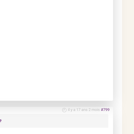
il y a 17 ans 2 mois
#799
e