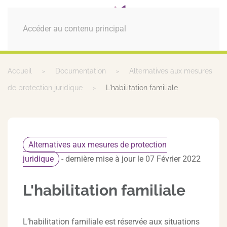
MENU
Accéder au contenu principal
Accueil
Documentation
Alternatives aux mesures
de protection juridique
L'habilitation familiale
Alternatives aux mesures de protection
juridique
- dernière mise à jour le 07 Février 2022
L'habilitation familiale
L’habilitation familiale est réservée aux situations