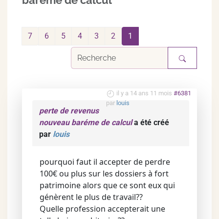
baréme de calcul
7
6
5
4
3
2
1
il y a 14 ans 11 mois
#6381
par
louis
perte de revenus
nouveau baréme de calcul
a été créé
par
louis
pourquoi faut il accepter de perdre
100€ ou plus sur les dossiers à fort
patrimoine alors que ce sont eux qui
génèrent le plus de travail??
Quelle profession accepterait une