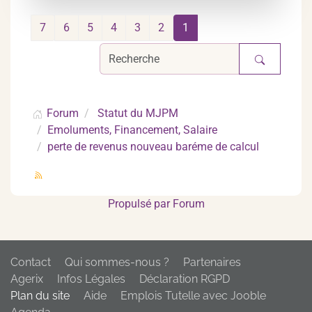
7
6
5
4
3
2
1
Forum
Statut du MJPM
Emoluments, Financement, Salaire
perte de revenus nouveau baréme de calcul
Propulsé par
Forum
Contact
Qui sommes-nous ?
Partenaires
Agerix
Infos Légales
Déclaration RGPD
Plan du site
Aide
Emplois Tutelle avec Jooble