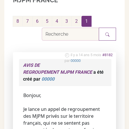
MJPM FRANCE
8
7
6
5
4
3
2
1
il y a 14 ans 5 mois
#8182
par
00000
AVIS DE
REGROUPEMENT MJPM FRANCE
a été
créé par
00000
Bonjour,
Je lance un appel de regroupement
des MJPM privés sur le territoire
français, qui ne se sentent pas