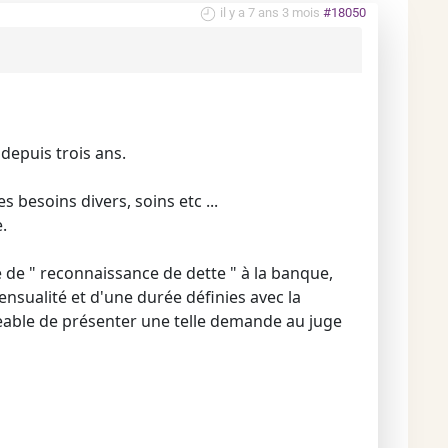
il y a 7 ans 3 mois
#18050
depuis trois ans.
besoins divers, soins etc ...
.
e de " reconnaissance de dette " à la banque,
ualité et d'une durée définies avec la
geable de présenter une telle demande au juge