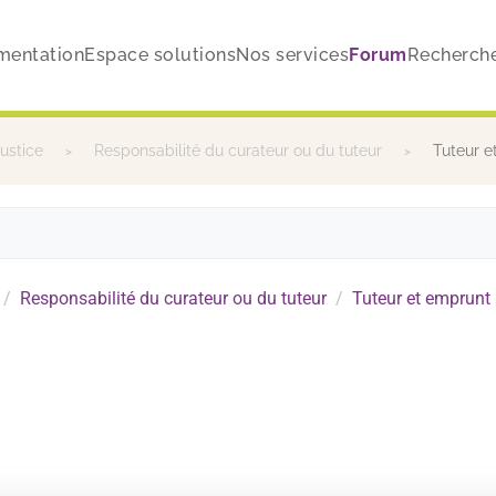
mentation
Espace solutions
Nos services
Forum
Recherch
justice
Responsabilité du curateur ou du tuteur
Tuteur e
Responsabilité du curateur ou du tuteur
Tuteur et emprunt