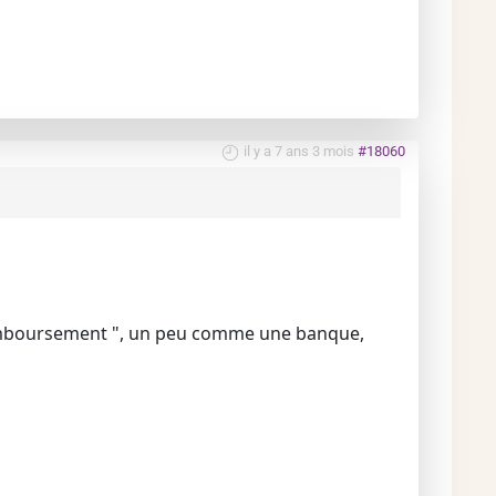
il y a 7 ans 3 mois
#18060
 remboursement ", un peu comme une banque,