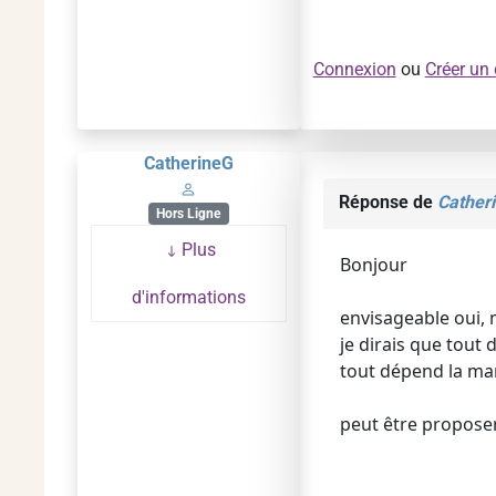
Connexion
ou
Créer un
CatherineG
Réponse de
Cather
Hors Ligne
Plus
Bonjour
d'informations
envisageable oui, m
je dirais que tout
tout dépend la man
peut être proposer