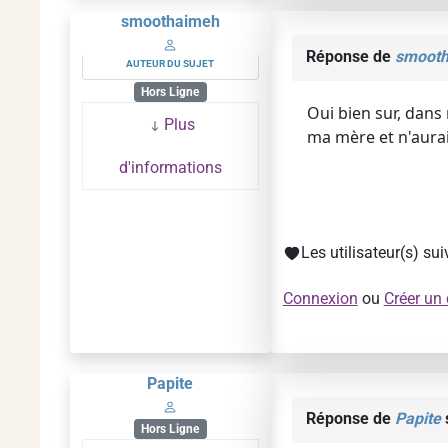
smoothaimeh
Réponse de
smoot
AUTEUR DU SUJET
Hors Ligne
Oui bien sur, dans
Plus
ma mère et n'aurai
d'informations
Les utilisateur(s) su
Connexion
ou
Créer un
Papite
Réponse de
Papite
s
Hors Ligne