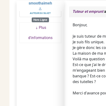
smoothaimeh
Tuteur et emprunt
a
AUTEUR DU SUJET
Hors Ligne
Bonjour,
Plus
Je suis tuteur de 
d'informations
Je suis fils unique.
Je gère donc les c
La maison de ma mè
Voilà ma question 
Est-ce que j'ai le
m'engageant bien 
banque ? Est-ce co
des tutelles ?
Merci d'avance po