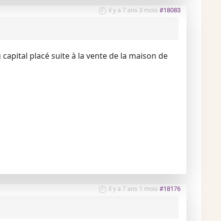
il y a 7 ans 3 mois
#18083
apital placé suite à la vente de la maison de
il y a 7 ans 1 mois
#18176