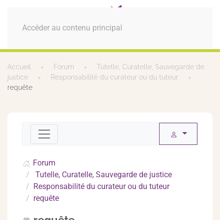
MENU
Accéder au contenu principal
Accueil
Forum
Tutelle, Curatelle, Sauvegarde de
justice
Responsabilité du curateur ou du tuteur
requête
Forum
Tutelle, Curatelle, Sauvegarde de justice
Responsabilité du curateur ou du tuteur
requête