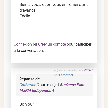
Bien à vous, et en vous en remerciant
d'avance,
Cécile
Connexion
ou
Créer un compte
pour participer
à la conversation.
il y a 4 ans 9 mois
#20670
par
CatherineG
Réponse de
CatherineG
sur le sujet
Business Plan
MJPM Indépendant
Bonjour