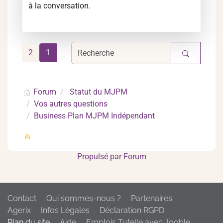
à la conversation.
2
1
Forum
Statut du MJPM
Vos autres questions
Business Plan MJPM Indépendant
Propulsé par
Forum
Contact
Qui sommes-nous ?
Partenaires
Agerix
Infos Légales
Déclaration RGPD
Plan du site
Aide
Emplois Tutelle avec Jooble