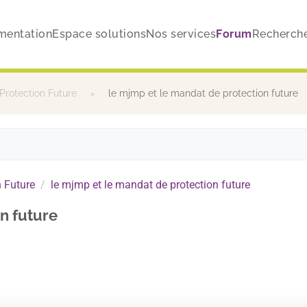
mentation
Espace solutions
Nos services
Forum
Recherch
Protection Future
le mjmp et le mandat de protection future
 Future
le mjmp et le mandat de protection future
n future