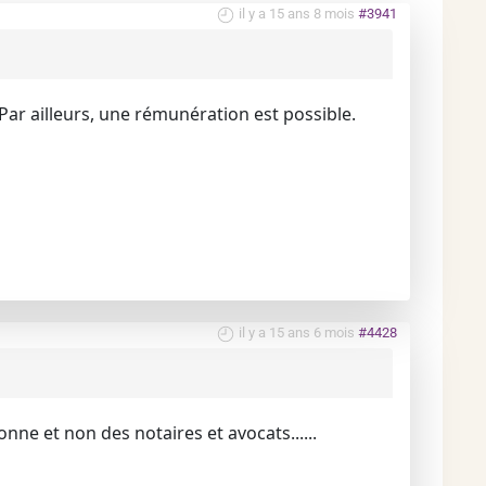
il y a 15 ans 8 mois
#3941
ar ailleurs, une rémunération est possible.
il y a 15 ans 6 mois
#4428
e et non des notaires et avocats......