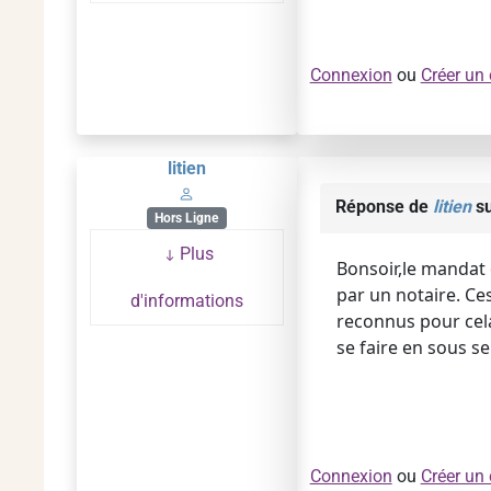
Connexion
ou
Créer un
litien
Réponse de
litien
su
Hors Ligne
Plus
Bonsoir,le mandat 
par un notaire. Ce
d'informations
reconnus pour cela
se faire en sous se
Connexion
ou
Créer un