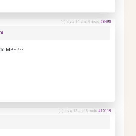
il y a 14 ans 4 mois
#8498
re
de MPF ???
il y a 13 ans 8 mois
#10119