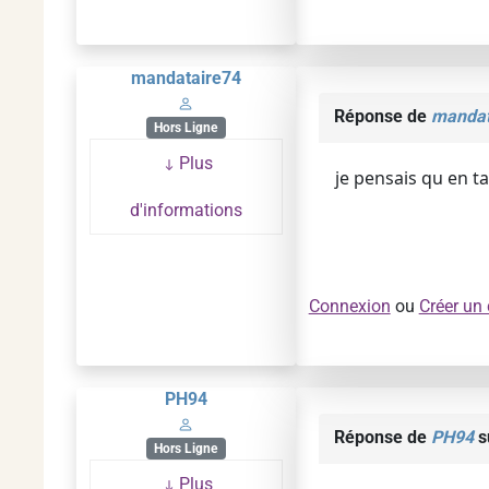
mandataire74
Réponse de
mandat
Hors Ligne
Plus
je pensais qu en t
d'informations
Connexion
ou
Créer un
PH94
Réponse de
PH94
s
Hors Ligne
Plus