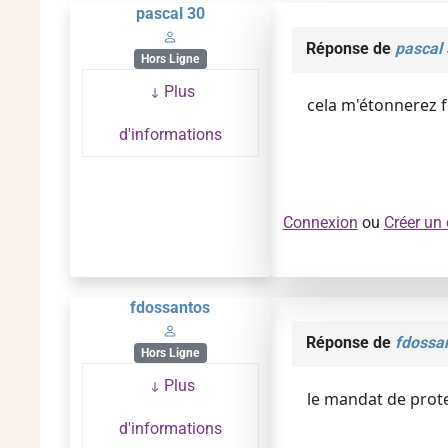
pascal 30
Réponse de
pascal
Hors Ligne
Plus
cela m'étonnerez f
d'informations
Connexion
ou
Créer un
fdossantos
Réponse de
fdossa
Hors Ligne
Plus
le mandat de prote
d'informations