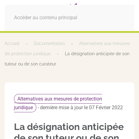
MENU
Accéder au contenu principal
Accueil
Documentation
Alternatives aux mesures
de protection juridique
La désignation anticipée de son
tuteur ou de son curateur
Alternatives aux mesures de protection
juridique
- dernière mise à jour le 07 Février 2022
La désignation anticipée
de son tuteur ou de son