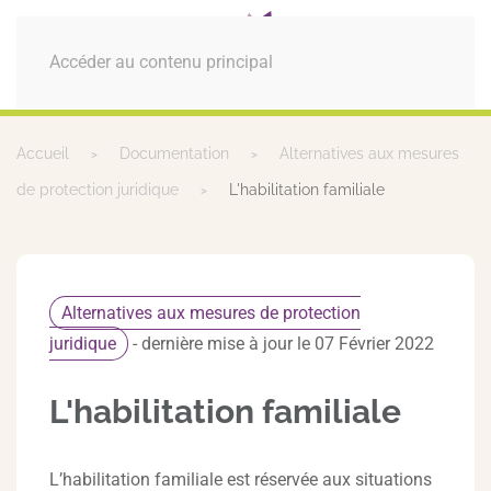
MENU
Accéder au contenu principal
Accueil
Documentation
Alternatives aux mesures
de protection juridique
L'habilitation familiale
Alternatives aux mesures de protection
juridique
- dernière mise à jour le 07 Février 2022
L'habilitation familiale
L’habilitation familiale est réservée aux situations