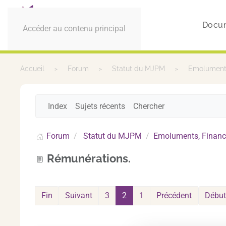
Docu
Accéder au contenu principal
Accueil
Forum
Statut du MJPM
Emoluments
Index
Sujets récents
Chercher
Forum
Statut du MJPM
Emoluments, Financ
Rémunérations.
Fin
Suivant
3
2
1
Précédent
Début