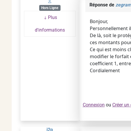
Réponse de
zegra
Hors Ligne
Plus
Bonjour,
Personnellement il 
d'informations
De là, soit le prot
ces montants pour 
Ce qui est moins cl
modifier le forfai
coefficient 1, entr
Cordialement
Connexion
ou
Créer un
j2p