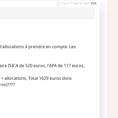
il y a 17 ans 6 mois
#36
 d'allocations à prendre en compte. Les
re ISICA de 520 euros, l'APA de 117 euros,
s + allocations, Total 1629 euros donc
ros)????