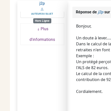
j2p
Réponse de
j2p
sur 
AUTEUR DU SUJET
Hors Ligne
Bonjour,
Plus
Un doute à lever....
d'informations
Dans le calcul de 
retraites n'en font
Exemple :
Un protégé perçoit
l'ALS de 82 euros.
Le calcul de la con
contribution de 92
Cordialement.