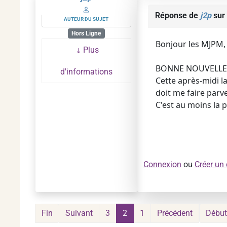
Réponse de
j2p
sur 
AUTEUR DU SUJET
Hors Ligne
Bonjour les MJPM,
Plus
BONNE NOUVELLE
d'informations
Cette après-midi 
doit me faire parve
C'est au moins la p
Connexion
ou
Créer un
Fin
Suivant
3
2
1
Précédent
Début