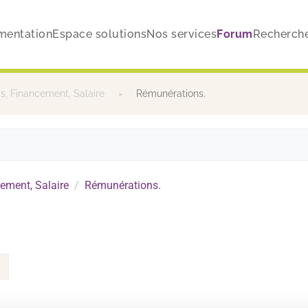
mentation
Espace solutions
Nos services
Forum
Recherch
, Financement, Salaire
Rémunérations.
ement, Salaire
Rémunérations.