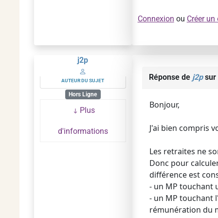
Connexion
ou
Créer un
j2p
Réponse de
j2p
sur 
AUTEUR DU SUJET
Hors Ligne
Bonjour,
Plus
J'ai bien compris vo
d'informations
Les retraites ne so
Donc pour calculer 
différence est con
- un MP touchant u
- un MP touchant l
rémunération du m