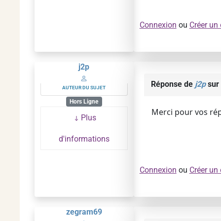
Connexion
ou
Créer un
j2p
Réponse de
j2p
sur 
AUTEUR DU SUJET
Hors Ligne
Merci pour vos rép
Plus
d'informations
Connexion
ou
Créer un
zegram69