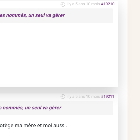
il y a 5 ans 10 mois
#19210
res nommés, un seul va gèrer
il y a 5 ans 10 mois
#19211
s nommés, un seul va gèrer
 protège ma mère et moi aussi.