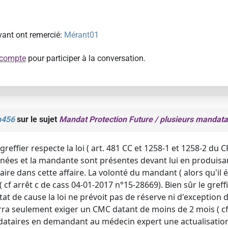
ivant ont remercié:
Mérant01
 compte
pour participer à la conversation.
n456
sur le sujet
Mandat Protection Future / plusieurs mandata
 greffier respecte la loi ( art. 481 CC et 1258-1 et 1258-2 du 
ées et la mandante sont présentes devant lui en produisan
faire dans cette affaire. La volonté du mandant ( alors qu'il é
 ( cf arrêt c de cass 04-01-2017 n°15-28669). Bien sûr le gref
état de cause la loi ne prévoit pas de réserve ni d'exception da
ourra seulement exiger un CMC datant de moins de 2 mois ( cf 
dataires en demandant au médecin expert une actualisation