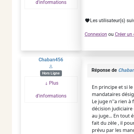
d'informations
Les utilisateur(s) su
Connexion
ou
Créer un
Chaban456
Réponse de
Chaba
Hors Ligne
Plus
En principe et si le
mandataires désign
d'informations
Le juge n''a rien à 
décision judiciaire
au juge... En tout 
fait du zèle , il p
prévu par les man