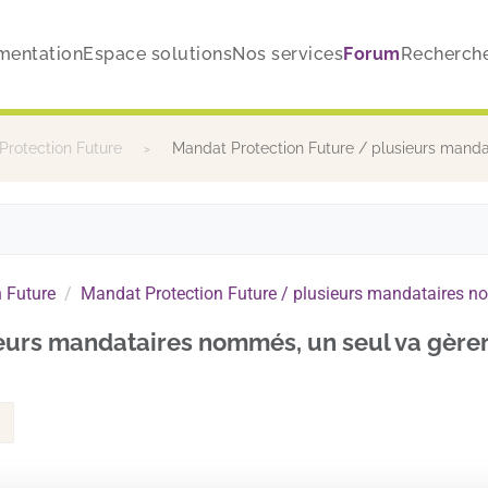
mentation
Espace solutions
Nos services
Forum
Recherch
Protection Future
Mandat Protection Future / plusieurs manda
 Future
Mandat Protection Future / plusieurs mandataires n
eurs mandataires nommés, un seul va gère