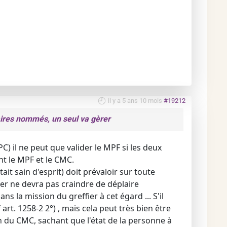
il y a 5 ans 10 mois
#19212
ires nommés, un seul va gèrer
CPC) il ne peut que valider le MPF si les deux
t le MPF et le CMC.
tait sain d'esprit) doit prévaloir sur toute
fier ne devra pas craindre de déplaire
ns la mission du greffier à cet égard ... S'il
art. 1258-2 2°) , mais cela peut très bien être
 du CMC, sachant que l'état de la personne à