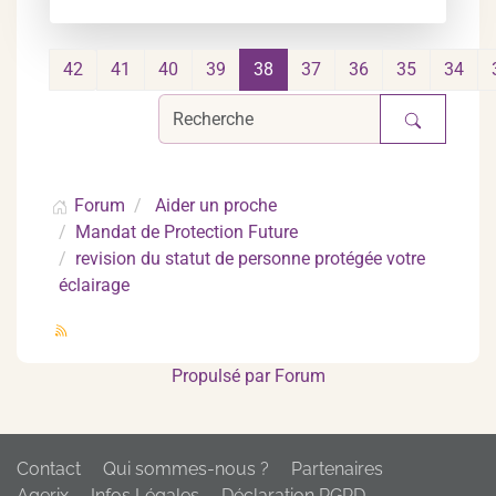
42
41
40
39
38
37
36
35
34
Forum
Aider un proche
Mandat de Protection Future
revision du statut de personne protégée votre
éclairage
Propulsé par
Forum
Contact
Qui sommes-nous ?
Partenaires
Agerix
Infos Légales
Déclaration RGPD