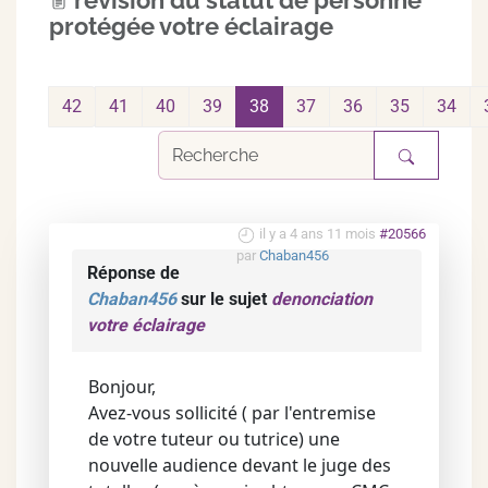
revision du statut de personne
protégée votre éclairage
42
41
40
39
38
37
36
35
34
il y a 4 ans 11 mois
#20566
par
Chaban456
Réponse de
Chaban456
sur le sujet
denonciation
votre éclairage
Bonjour,
Avez-vous sollicité ( par l'entremise
de votre tuteur ou tutrice) une
nouvelle audience devant le juge des