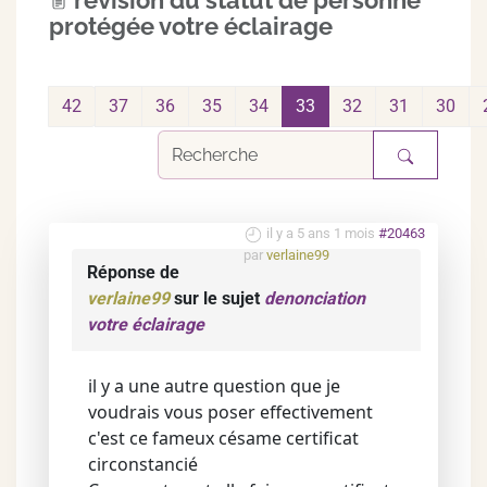
revision du statut de personne
protégée votre éclairage
42
37
36
35
34
33
32
31
30
il y a 5 ans 1 mois
#20463
par
verlaine99
Réponse de
verlaine99
sur le sujet
denonciation
votre éclairage
il y a une autre question que je
voudrais vous poser effectivement
c'est ce fameux césame certificat
circonstancié