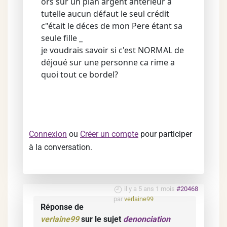
ors sur un plan argent antérieur a
tutelle aucun défaut le seul crédit
c"était le déces de mon Pere étant sa
seule fille _
je voudrais savoir si c'est NORMAL de
déjoué sur une personne ca rime a
quoi tout ce bordel?
Connexion
ou
Créer un compte
pour participer
à la conversation.
il y a 5 ans 1 mois
#20468
par
verlaine99
Réponse de
verlaine99
sur le sujet
denonciation