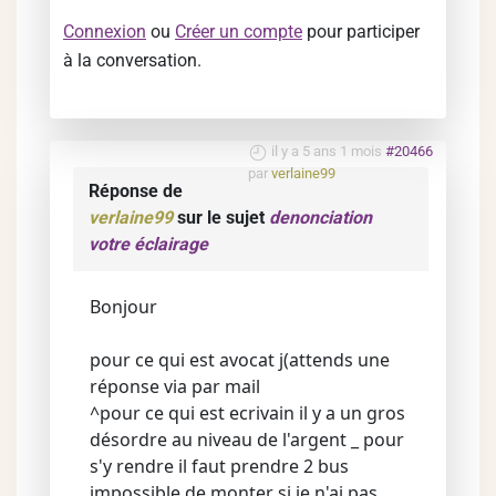
Connexion
ou
Créer un compte
pour participer
à la conversation.
il y a 5 ans 1 mois
#20466
par
verlaine99
Réponse de
verlaine99
sur le sujet
denonciation
votre éclairage
Bonjour
pour ce qui est avocat j(attends une
réponse via par mail
^pour ce qui est ecrivain il y a un gros
désordre au niveau de l'argent _ pour
s'y rendre il faut prendre 2 bus
impossible de monter si je n'ai pas