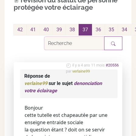
revision du statut de personne
protégée votre éclairage
42
41
40
39
38
37
36
35
34
il y a 4 ans 11 mois
#20556
par
verlaine99
Réponse de
verlaine99
sur le sujet
denonciation
votre éclairage
Bonjour
cette tutelle est chapeautée par une
enseigne entraide sociale
la question étant ? doit on se servir