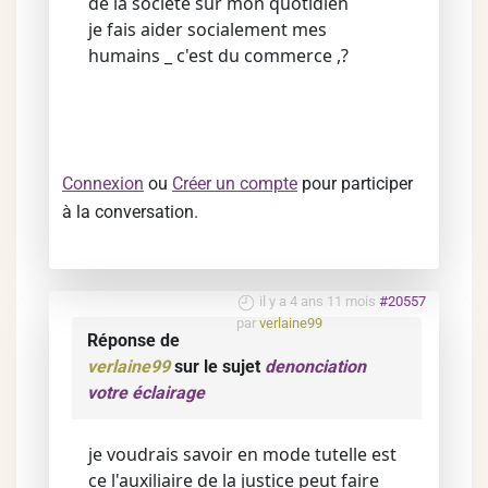
de la societe sur mon quotidien
je fais aider socialement mes
humains _ c'est du commerce ,?
Connexion
ou
Créer un compte
pour participer
à la conversation.
il y a 4 ans 11 mois
#20557
par
verlaine99
Réponse de
verlaine99
sur le sujet
denonciation
votre éclairage
je voudrais savoir en mode tutelle est
ce l'auxiliaire de la justice peut faire