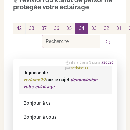
revision du statut de personne
protégée votre éclairage
42
38
37
36
35
34
33
32
31
il y a 5 ans 3 jours
#20526
par
verlaine99
Réponse de
verlaine99
sur le sujet
denonciation
votre éclairage
Bonjour à vs
Bonjour à vous