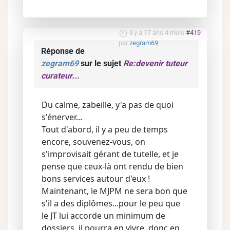
il y a 17 ans 4 mois
#419
par
zegram69
Réponse de
zegram69
sur le sujet
Re:devenir tuteur
curateur...
Du calme, zabeille, y'a pas de quoi
s'énerver...
Tout d'abord, il y a peu de temps
encore, souvenez-vous, on
s'improvisait gérant de tutelle, et je
pense que ceux-là ont rendu de bien
bons services autour d'eux !
Maintenant, le MJPM ne sera bon que
s'il a des diplômes...pour le peu que
le JT lui accorde un minimum de
dossiers, il pourra en vivre, donc en