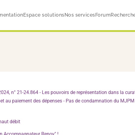
mentation
Espace solutions
Nos services
Forum
Recherch
2024, n° 21-24.864 - Les pouvoirs de représentation dans la curat
nus et au paiement des dépenses - Pas de condamnation du MJPM
haut débit
Mon Accompagnateur Renov" !