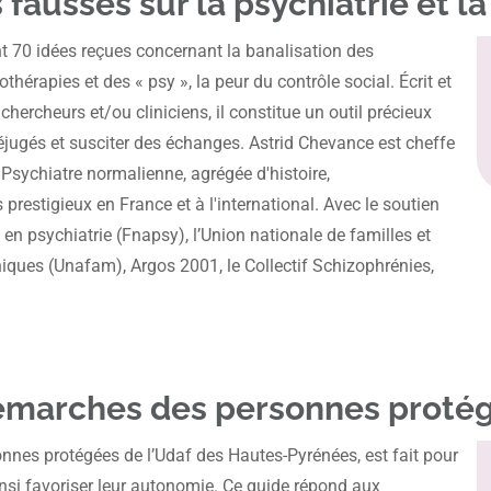
s fausses sur la psychiatrie et 
nt 70 idées reçues concernant la banalisation des
érapies et des « psy », la peur du contrôle social. Écrit et
chercheurs et/ou cliniciens, il constitue un outil précieux
préjugés et susciter des échanges. Astrid Chevance est cheffe
. Psychiatre normalienne, agrégée d'histoire,
s prestigieux en France et à l'international. Avec le soutien
en psychiatrie (Fnapsy), l’Union nationale de familles et
ues (Unafam), Argos 2001, le Collectif Schizophrénies,
démarches des personnes proté
onnes protégées de l’Udaf des Hautes-Pyrénées, est fait pour
insi favoriser leur autonomie. Ce guide répond aux