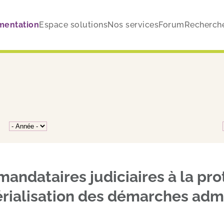
mentation
Espace solutions
Nos services
Forum
Recherch
andataires judiciaires à la pr
rialisation des démarches admi