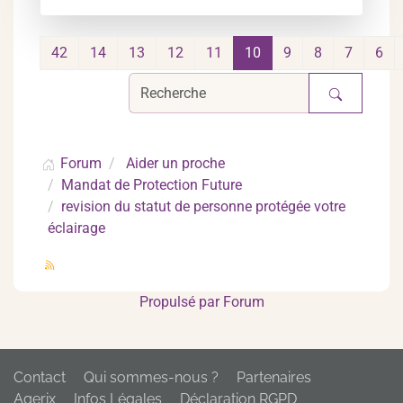
42
14
13
12
11
10
9
8
7
6
Forum
Aider un proche
Mandat de Protection Future
revision du statut de personne protégée votre
éclairage
Propulsé par
Forum
Contact
Qui sommes-nous ?
Partenaires
Agerix
Infos Légales
Déclaration RGPD