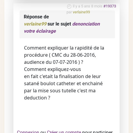
il y a 5 ans 8 mois
#19373
par
verlaine99
Réponse de
verlaine99
sur le sujet
denonciation
votre éclairage
Comment expliquer la rapidité de la
procédure ( CMC du 28-06-2016,
audience du 07-07-2016 ) ?
Comment expliquez-vous
en fait c'etait la finalisation de leur
satané boulot catheter et enchainé
par la mise sous tutelle c'est ma
deduction ?
Connexion
ou
Créer un compte
pour participer