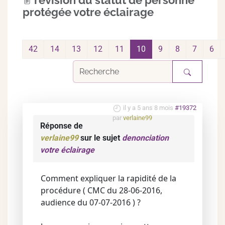
revision du statut de personne
protégée votre éclairage
42
14
13
12
11
10
9
8
7
6
il y a 5 ans 8 mois
#19372
par
verlaine99
Réponse de
verlaine99
sur le sujet
denonciation
votre éclairage
Comment expliquer la rapidité de la
procédure ( CMC du 28-06-2016,
audience du 07-07-2016 ) ?