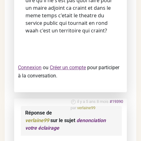
dire qu'il ne s'est pas quoi faire pour
un maire adjoint ca craint et dans le
meme temps c'etait le theatre du
service public qui tournait en rond
waah c'est un territoire qui craint?
Connexion
ou
Créer un compte
pour participer
à la conversation.
il y a 5 ans 8 mois
#19390
par
verlaine99
Réponse de
verlaine99
sur le sujet
denonciation
votre éclairage