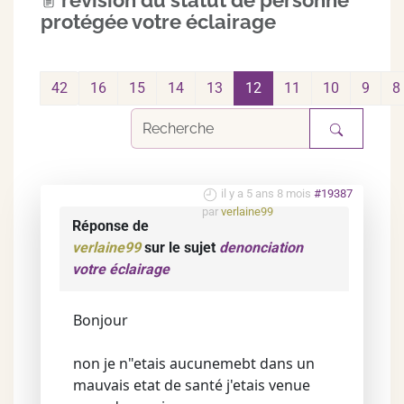
revision du statut de personne
protégée votre éclairage
42
16
15
14
13
12
11
10
9
8
il y a 5 ans 8 mois
#19387
par
verlaine99
Réponse de
verlaine99
sur le sujet
denonciation
votre éclairage
Bonjour
non je n"etais aucunemebt dans un
mauvais etat de santé j'etais venue