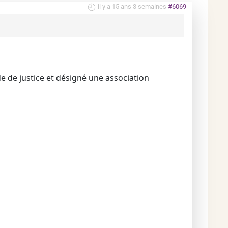
il y a 15 ans 3 semaines
#6069
de de justice et désigné une association