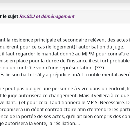
r le sujet
Re:SDJ et déménagement
nt la résidence principale et secondaire relèvent des actes i
quièrent pour ce cas (le logement) l'autorisation du juge.
t il faut regarder le mandat donné au MJPM pour connaître
ise en place pour la durée de l'instance il est fort probable
 ou un contrôle voir d'une représentation. (???)
ésilie son bail et s'il y a préjudice ou/et trouble mental avér
ne peut pas obliger une personne à vivre dans un endroit, 
et le juge autorisera ce changement. Mais il veillera à ce q
veillant...) et pour cela il auditionnera le MP Si Nécessaire
rganisera un débat contradictoire afin d'entendre les parties
nce de la portée de ses actes, qu'il ait bien compris des c
e autorisera la vente, la résiliation....