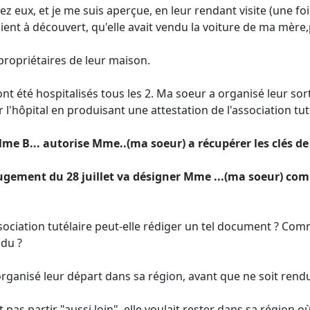
hez eux, et je me suis aperçue, en leur rendant visite (une fo
ient à découvert, qu'elle avait vendu la voiture de ma mère,p
ropriétaires de leur maison.
ont été hospitalisés tous les 2. Ma soeur a organisé leur so
r l'hôpital en produisant une attestation de l'association tutél
Mme B... autorise Mme..(ma soeur) a récupérer les clés d
 jugement du 28 juillet va désigner Mme ...(ma soeur) co
iation tutélaire peut-elle rédiger un tel document ? Comm
ndu ?
 organisé leur départ dans sa région, avant que ne soit rend
pas partir "aussi loin", elle voulait rester dans sa région où