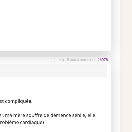
il y a 15 ans 3 semaines
#6078
est compliquée.
rer, ma mère souffre de démence sénile, elle
, problème cardiaque)