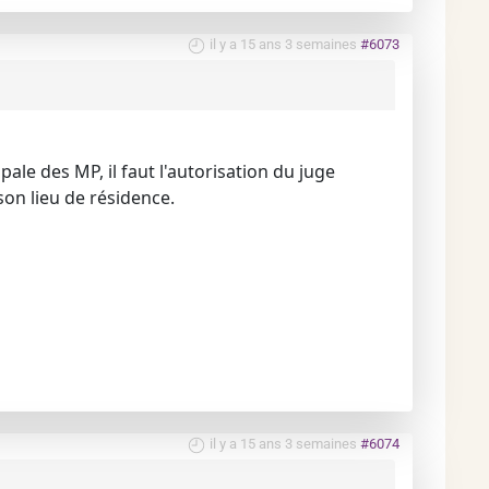
il y a 15 ans 3 semaines
#6073
ale des MP, il faut l'autorisation du juge
son lieu de résidence.
il y a 15 ans 3 semaines
#6074