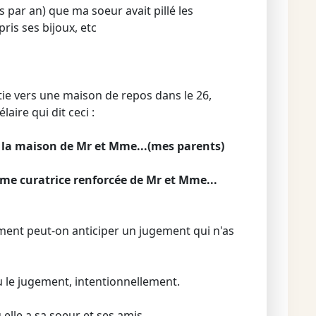
is par an) que ma soeur avait pillé les
ris ses bijoux, etc
rtie vers une maison de repos dans le 26,
aire qui dit ceci :
e la maison de Mr et Mme...(mes parents)
mme curatrice renforcée de Mr et Mme...
ent peut-on anticiper un jugement qui n'as
u le jugement, intentionnellement.
 elle a sa soeur et ses amis.