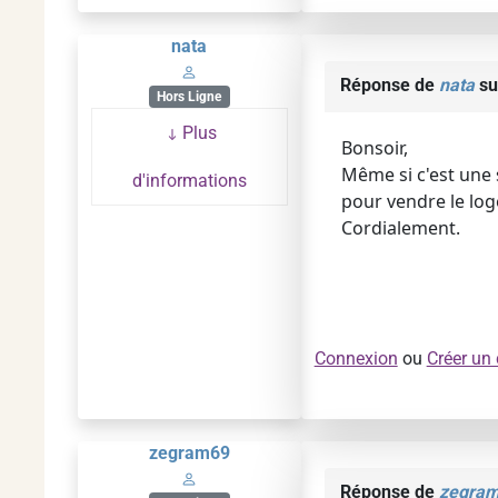
nata
Réponse de
nata
su
Hors Ligne
Plus
Bonsoir,
Même si c'est une s
d'informations
pour vendre le loge
Cordialement.
Connexion
ou
Créer un
zegram69
Réponse de
zegra