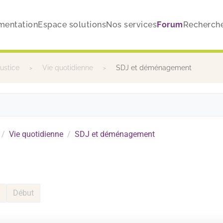
mentation
Espace solutions
Nos services
Forum
Recherch
justice
Vie quotidienne
SDJ et déménagement
Vie quotidienne
SDJ et déménagement
Début