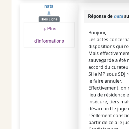
nata
Réponse de
nata
su
Hors Ligne
Plus
Bonjour,
Les actes concerna
d'informations
dispositions qui re
Mais effectivemen
sauvegarde a été m
accord du curateur
Si le MP sous SDJ r
le faire annuler.
Effectivement, on 
lieu de résidence 
insécure, tiers mal
désaccord le juge o
réellement conscie
partir de cela le jug