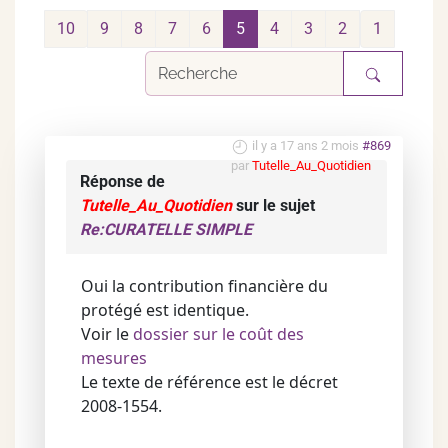
10
9
8
7
6
5
4
3
2
1
il y a 17 ans 2 mois
#869
par
Tutelle_Au_Quotidien
Réponse de
Tutelle_Au_Quotidien
sur le sujet
Re:CURATELLE SIMPLE
Oui la contribution financière du
protégé est identique.
Voir le
dossier sur le coût des
mesures
Le texte de référence est le décret
2008-1554.