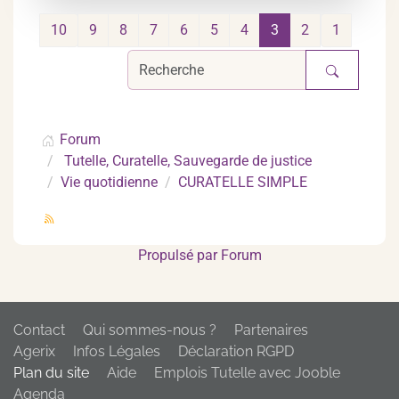
10
9
8
7
6
5
4
3
2
1
Forum
Tutelle, Curatelle, Sauvegarde de justice
Vie quotidienne
CURATELLE SIMPLE
Propulsé par
Forum
Contact
Qui sommes-nous ?
Partenaires
Agerix
Infos Légales
Déclaration RGPD
Plan du site
Aide
Emplois Tutelle avec Jooble
Agenda