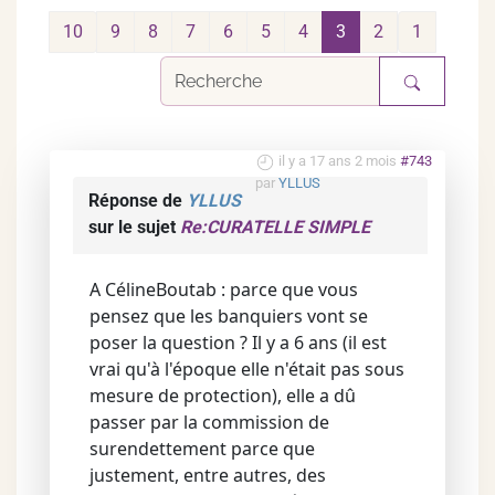
10
9
8
7
6
5
4
3
2
1
il y a 17 ans 2 mois
#743
par
YLLUS
Réponse de
YLLUS
sur le sujet
Re:CURATELLE SIMPLE
A CélineBoutab : parce que vous
pensez que les banquiers vont se
poser la question ? Il y a 6 ans (il est
vrai qu'à l'époque elle n'était pas sous
mesure de protection), elle a dû
passer par la commission de
surendettement parce que
justement, entre autres, des