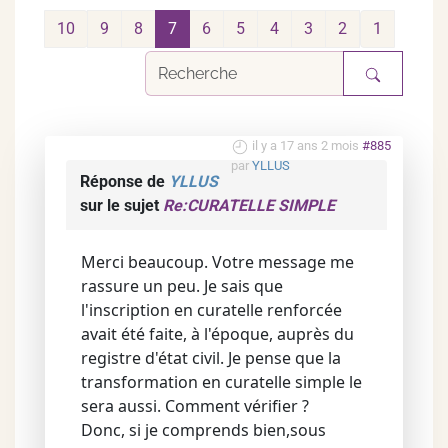
10
9
8
7
6
5
4
3
2
1
il y a 17 ans 2 mois
#885
par
YLLUS
Réponse de
YLLUS
sur le sujet
Re:CURATELLE SIMPLE
Merci beaucoup. Votre message me
rassure un peu. Je sais que
l'inscription en curatelle renforcée
avait été faite, à l'époque, auprès du
registre d'état civil. Je pense que la
transformation en curatelle simple le
sera aussi. Comment vérifier ?
Donc, si je comprends bien,sous