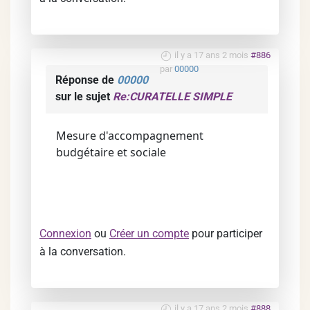
il y a 17 ans 2 mois
#886
par
00000
Réponse de
00000
sur le sujet
Re:CURATELLE SIMPLE
Mesure d'accompagnement
budgétaire et sociale
Connexion
ou
Créer un compte
pour participer
à la conversation.
il y a 17 ans 2 mois
#888