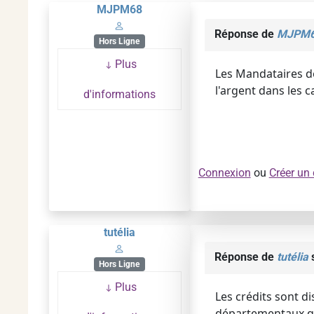
MJPM68
Réponse de
MJPM
Hors Ligne
Plus
Les Mandataires do
l'argent dans les c
d'informations
Connexion
ou
Créer un
tutélia
Réponse de
tutélia
s
Hors Ligne
Plus
Les crédits sont di
départementaux qui,