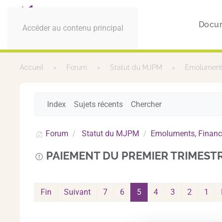
Docu
Accéder au contenu principal
Accueil
Forum
Statut du MJPM
Emoluments
Index
Sujets récents
Chercher
Forum
Statut du MJPM
Emoluments, Financ
PAIEMENT DU PREMIER TRIMESTR
Fin
Suivant
7
6
5
4
3
2
1