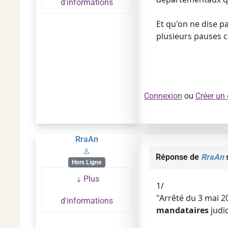
d'informations
Et qu'on ne dise pa
plusieurs pauses ca
Connexion
ou
Créer un
RraAn
Réponse de
RraAn
s
Hors Ligne
Plus
1/
"Arrêté du 3 mai 20
d'informations
mandataires
judi