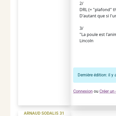
2/
DRL (= "plafond" t
D'autant que si l'
3/
"La poule est l'an
Lincoln
Dernière édition: il 
Connexion
ou
Créer un
ARNAUD SODALIS 31