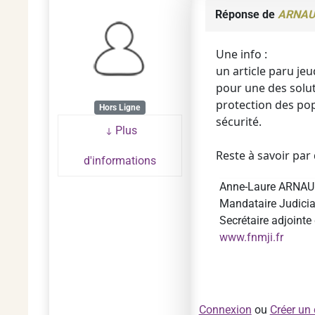
Réponse de
ARNAU
Une info :
un article paru jeu
pour une des solut
protection des popu
Hors Ligne
sécurité.
Plus
Reste à savoir par
d'informations
Anne-Laure ARNA
Mandataire Judiciai
Secrétaire adjoint
www.fnmji.fr
Connexion
ou
Créer un