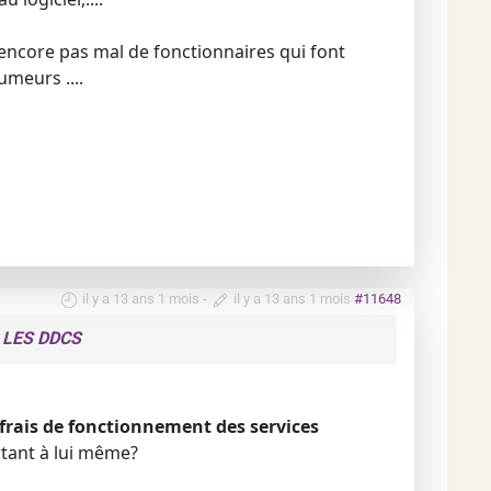
 a encore pas mal de fonctionnaires qui font
umeurs ....
il y a 13 ans 1 mois
-
il y a 13 ans 1 mois
#11648
 LES DDCS
 frais de fonctionnement des services
urtant à lui même?