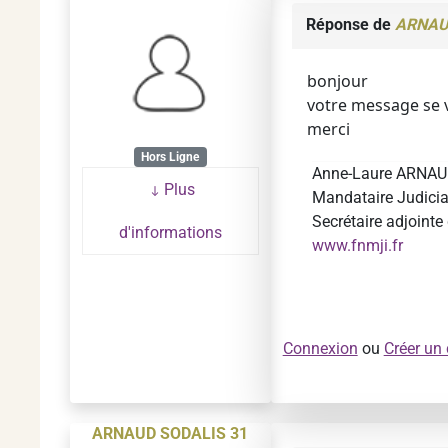
Réponse de
ARNAU
bonjour
votre message se ve
merci
Hors Ligne
Anne-Laure ARNA
Plus
Mandataire Judiciai
Secrétaire adjoint
d'informations
www.fnmji.fr
Connexion
ou
Créer un
ARNAUD SODALIS 31