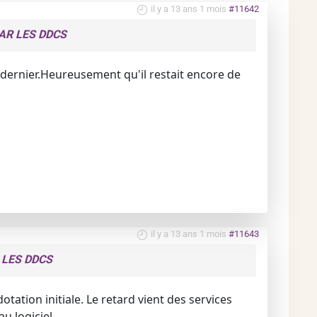
il y a 13 ans 1 mois
#11642
AR LES DDCS
dernier.Heureusement qu'il restait encore de
il y a 13 ans 1 mois
#11643
 LES DDCS
otation initiale. Le retard vient des services
logiciel,....