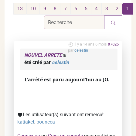
13
10
9
8
7
6
5
4
3
2
1
il y a 14 ans 6 mois
#7626
par
celestin
NOUVEL ARRETE
a
été créé par
celestin
L'arrêté est paru aujourd'hui au JO.
Les utilisateur(s) suivant ont remercié:
katiaket
,
bouneca
Connexion
ou
Créer un compte
pour participer