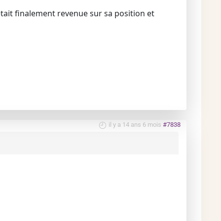
tait finalement revenue sur sa position et
il y a 14 ans 6 mois
#7838