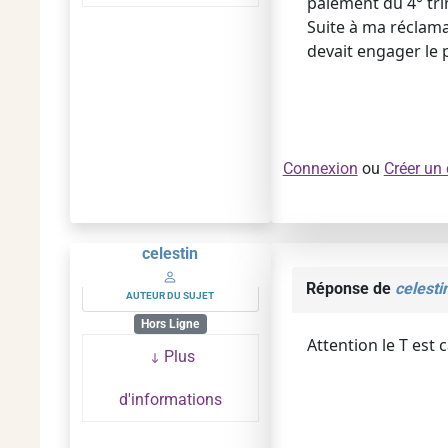
paiement du 4° tri
Suite à ma réclama
devait engager le p
Connexion
ou
Créer un
celestin
Réponse de
celesti
AUTEUR DU SUJET
Hors Ligne
Attention le T est 
Plus
d'informations