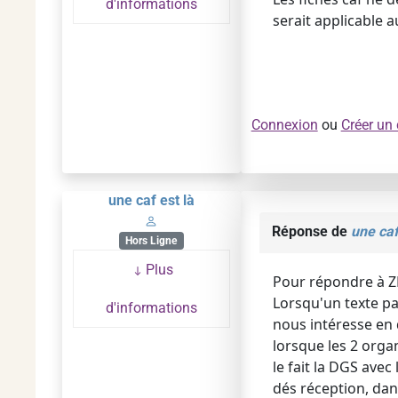
d'informations
serait applicable 
Connexion
ou
Créer un
une caf est là
Réponse de
une caf
Hors Ligne
Plus
Pour répondre à ZE
Lorsqu'un texte par
d'informations
nous intéresse en 
lorsque les 2 orga
le fait la DGS ave
dés réception, dans