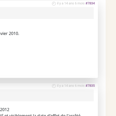
il y a 14 ans 6 mois
#7834
vier 2010.
il y a 14 ans 6 mois
#7835
/2012
F et visiblement la date d'effet de l'arrêté