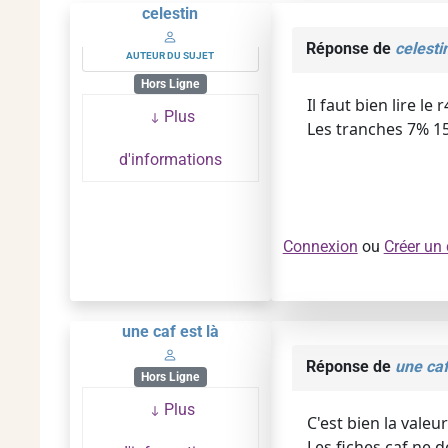
celestin
Réponse de
celesti
AUTEUR DU SUJET
Hors Ligne
Il faut bien lire le 
Plus
Les tranches 7% 15
d'informations
Connexion
ou
Créer un
une caf est là
Réponse de
une caf
Hors Ligne
Plus
C'est bien la vale
Les fiches caf ne d