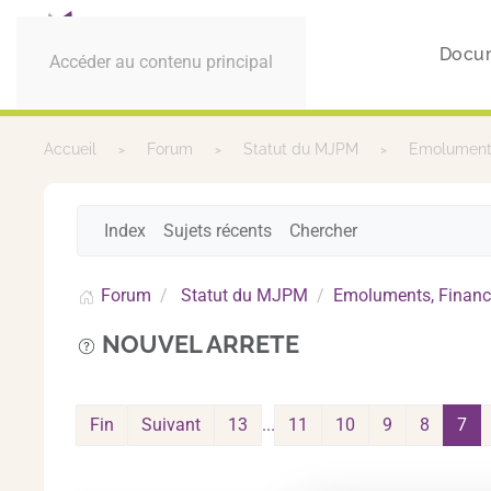
Docu
Accéder au contenu principal
Accueil
Forum
Statut du MJPM
Emoluments
Index
Sujets récents
Chercher
Forum
Statut du MJPM
Emoluments, Financ
NOUVEL ARRETE
Fin
Suivant
13
...
11
10
9
8
7