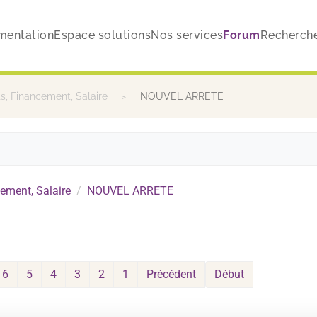
mentation
Espace solutions
Nos services
Forum
Recherch
, Financement, Salaire
NOUVEL ARRETE
ement, Salaire
NOUVEL ARRETE
6
5
4
3
2
1
Précédent
Début