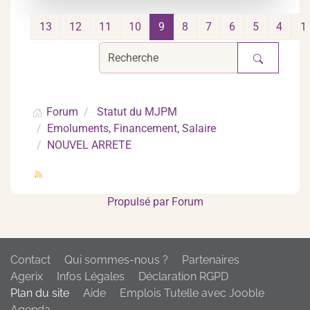
13
12
11
10
9
8
7
6
5
4
1
Forum
Statut du MJPM
Emoluments, Financement, Salaire
NOUVEL ARRETE
Propulsé par
Forum
Contact
Qui sommes-nous ?
Partenaires
Agerix
Infos Légales
Déclaration RGPD
Plan du site
Aide
Emplois Tutelle avec Jooble
Agenda