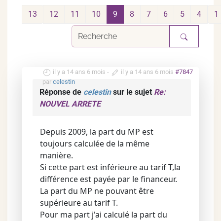
13
12
11
10
9
8
7
6
5
4
1
il y a 14 ans 6 mois
-
il y a 14 ans 6 mois
#7847
par
celestin
Réponse de
celestin
sur le sujet
Re:
NOUVEL ARRETE
Depuis 2009, la part du MP est
toujours calculée de la même
manière.
Si cette part est inférieure au tarif T,la
différence est payée par le financeur.
La part du MP ne pouvant être
supérieure au tarif T.
Pour ma part j'ai calculé la part du