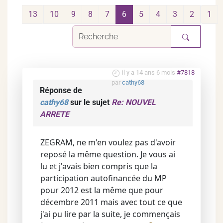
13
10
9
8
7
6
5
4
3
2
1
il y a 14 ans 6 mois
#7818
par
cathy68
Réponse de
cathy68
sur le sujet
Re: NOUVEL
ARRETE
ZEGRAM, ne m'en voulez pas d'avoir
reposé la même question. Je vous ai
lu et j'avais bien compris que la
participation autofinancée du MP
pour 2012 est la même que pour
décembre 2011 mais avec tout ce que
j'ai pu lire par la suite, je commençais