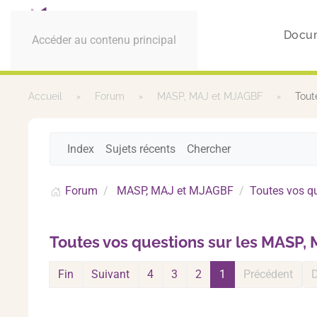
Docu
Accéder au contenu principal
Accueil
Forum
MASP, MAJ et MJAGBF
Tout
Index
Sujets récents
Chercher
Forum
MASP, MAJ et MJAGBF
Toutes vos q
Toutes vos questions sur les MASP,
Fin
Suivant
4
3
2
1
Précédent