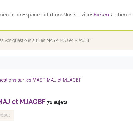
mentation
Espace solutions
Nos services
Forum
Recherch
es vos questions sur les MASP, MAJ et MJAGBF
uestions sur les MASP, MAJ et MJAGBF
 MAJ et MJAGBF
76 sujets
Début