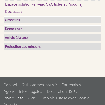
Espace solution - niveau 3 (Articles et Produits)
Doc accueil
Orphelins
Demo 2025
Article à la une
Protection des mineurs
Contact
Qui sommes-nous ?
Partenaires
Agerix
Infos Légales
Déclaration RGPD
Plan du site
Aide
Emplois Tutelle avec Jooble
Agenda