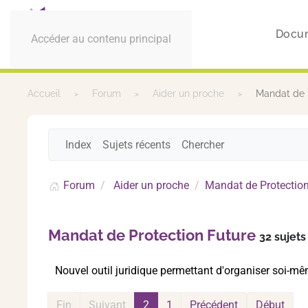
Docu
Accéder au contenu principal
Accueil
Forum
Aider un proche
Mandat de 
Index
Sujets récents
Chercher
Forum
Aider un proche
Mandat de Protection
Mandat de Protection Future
32 sujets
Nouvel outil juridique permettant d'organiser soi-mê
Fin
Suivant
2
1
Précédent
Début