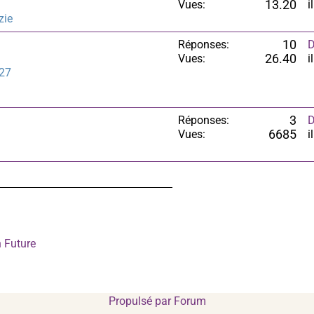
Vues:
13.20
i
zie
Réponses:
10
D
Vues:
26.40
i
27
Réponses:
3
D
Vues:
6685
i
 Future
Propulsé par
Forum