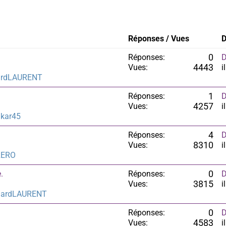
Réponses / Vues
D
Réponses:
0
D
Vues:
4443
i
ardLAURENT
Réponses:
1
D
Vues:
4257
i
kar45
Réponses:
4
D
Vues:
8310
i
RERO
.
Réponses:
0
D
Vues:
3815
i
hardLAURENT
Réponses:
0
D
Vues:
4583
i