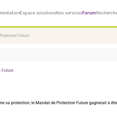
mentation
Espace solutions
Nos services
Forum
Recherch
Protection Future
 Future
me sa protection, le Mandat de Protection Future gagnerait à êtr