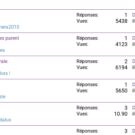
Réponses:
1
D
Vues:
5438
i
mera2010
es parent
Réponses:
1
D
Vues:
4123
i
les
ale.
Réponses:
2
D
Vues:
6194
i
lors !
Réponses:
1
D
Vues:
5650
i
zie
Réponses:
3
D
Vues:
10.90
i
dalus
Réponses:
3
D