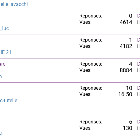
elle lavacchi
Réponses:
0
D
Vues:
4614
i
_luc
Réponses:
1
D
Vues:
4182
i
IE 21
ure
Réponses:
4
D
Vues:
8884
i
h
Réponses:
10
D
Vues:
16.50
i
-tutelle
Réponses:
6
D
Vues:
130
i
64