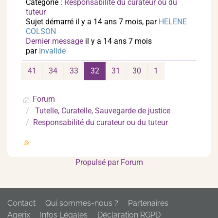
Catégorie :
Responsabilité du curateur ou du
tuteur
Sujet démarré il y a 14 ans 7 mois, par
HELENE
COLSON
Dernier message
il y a 14 ans 7 mois
par
Invalide
41
34
33
32
31
30
1
Forum
Tutelle, Curatelle, Sauvegarde de justice
Responsabilité du curateur ou du tuteur
Propulsé par
Forum
Contact
Qui sommes-nous ?
Partenaires
Agerix
Infos Légales
Déclaration RGPD