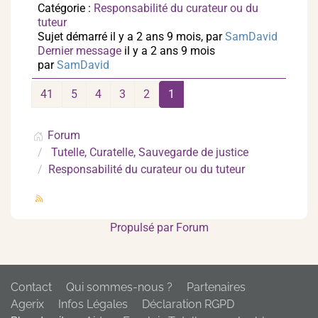
Catégorie :
Responsabilité du curateur ou du
tuteur
Sujet démarré il y a 2 ans 9 mois, par
SamDavid
Dernier message
il y a 2 ans 9 mois
par
SamDavid
41
5
4
3
2
1
Forum
Tutelle, Curatelle, Sauvegarde de justice
Responsabilité du curateur ou du tuteur
Propulsé par
Forum
Contact
Qui sommes-nous ?
Partenaires
Agerix
Infos Légales
Déclaration RGPD