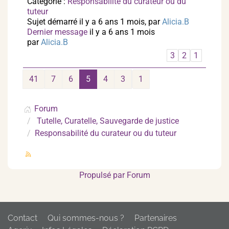
Catégorie :
Responsabilité du curateur ou du
tuteur
Sujet démarré il y a 6 ans 1 mois, par
Alicia.B
Dernier message
il y a 6 ans 1 mois
par
Alicia.B
3
2
1
41
7
6
5
4
3
1
Forum
Tutelle, Curatelle, Sauvegarde de justice
Responsabilité du curateur ou du tuteur
Propulsé par
Forum
Contact
Qui sommes-nous ?
Partenaires