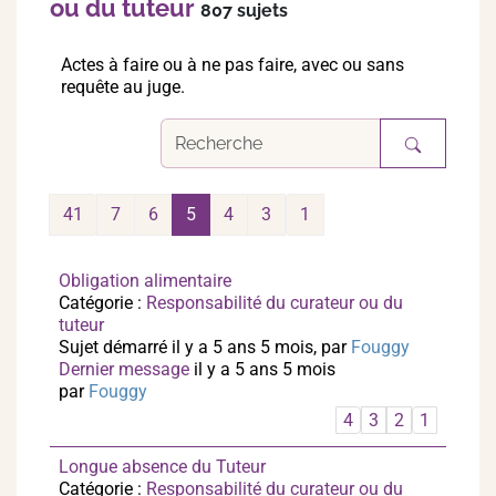
ou du tuteur
807 sujets
Actes à faire ou à ne pas faire, avec ou sans
requête au juge.
41
7
6
5
4
3
1
Obligation alimentaire
Catégorie :
Responsabilité du curateur ou du
tuteur
Sujet démarré il y a 5 ans 5 mois, par
Fouggy
Dernier message
il y a 5 ans 5 mois
par
Fouggy
4
3
2
1
Longue absence du Tuteur
Catégorie :
Responsabilité du curateur ou du