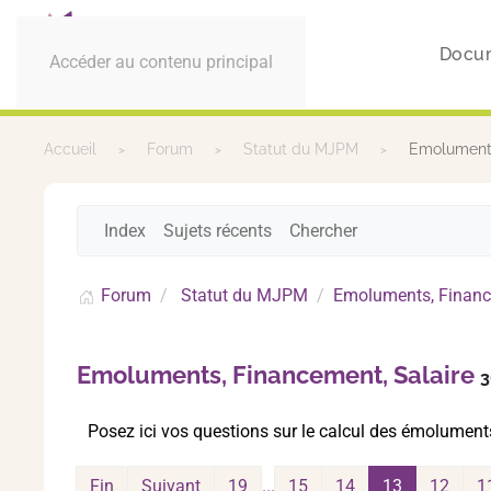
Docu
Accéder au contenu principal
Accueil
Forum
Statut du MJPM
Emoluments
Index
Sujets récents
Chercher
Forum
Statut du MJPM
Emoluments, Financ
Emoluments, Financement, Salaire
3
Posez ici vos questions sur le calcul des émoluments
Fin
Suivant
19
...
15
14
13
12
1