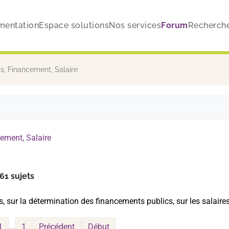
mentation
Espace solutions
Nos services
Forum
Recherch
, Financement, Salaire
ement, Salaire
61 sujets
, sur la détermination des financements publics, sur les salair
1
...
1
Précédent
Début