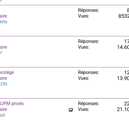
Réponses:
aire
Vues:
853
ette
Réponses:
1
aire
Vues:
14.6
f
protégé
Réponses:
1
aire
Vues:
13.9
RON
MJPM privés
Réponses:
2
aire
Vues:
21.1
lad