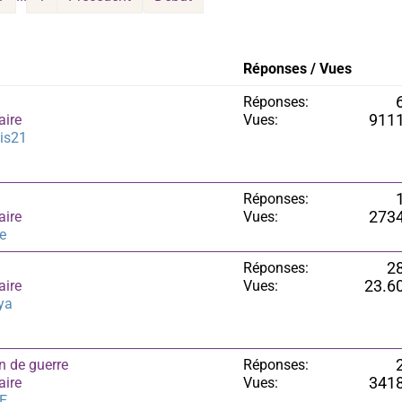
Réponses / Vues
Réponses:
aire
Vues:
911
is21
Réponses:
aire
Vues:
273
ie
Réponses:
2
aire
Vues:
23.6
ya
n de guerre
Réponses:
aire
Vues:
341
E