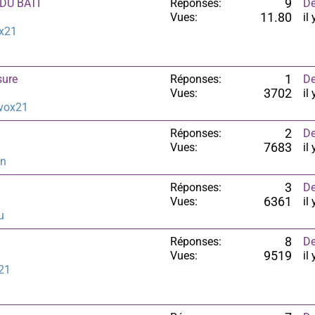
DU BATI
Réponses:
9
De
Vues:
11.80
il
x21
sure
Réponses:
1
De
Vues:
3702
il
vox21
Réponses:
2
De
Vues:
7683
il
in
Réponses:
3
De
Vues:
6361
il
u
Réponses:
8
De
Vues:
9519
il
21