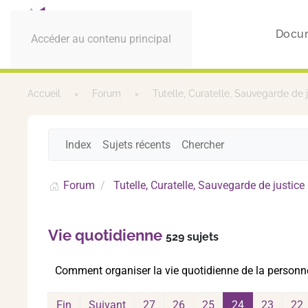
Docu
Accéder au contenu principal
Accueil
Forum
Tutelle, Curatelle, Sauvegarde de 
Index
Sujets récents
Chercher
Forum
Tutelle, Curatelle, Sauvegarde de justice
Vie quotidienne
529 sujets
Comment organiser la vie quotidienne de la personn
Fin
Suivant
27
26
25
24
23
22