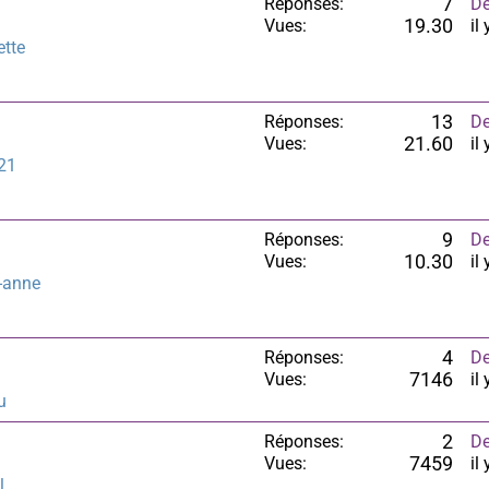
Réponses:
7
De
Vues:
19.30
il
ette
Réponses:
13
De
Vues:
21.60
il
21
Réponses:
9
De
Vues:
10.30
il
-anne
Réponses:
4
De
Vues:
7146
il
u
Réponses:
2
De
Vues:
7459
il
l