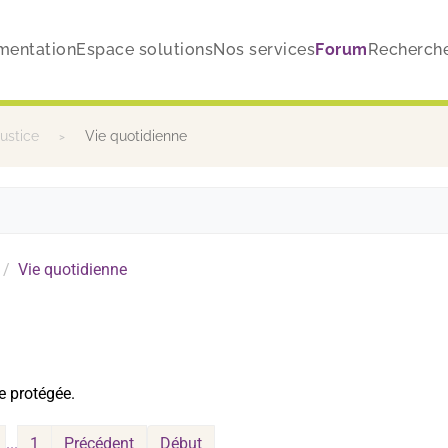
mentation
Espace solutions
Nos services
Forum
Recherch
justice
Vie quotidienne
Vie quotidienne
e protégée.
...
1
Précédent
Début