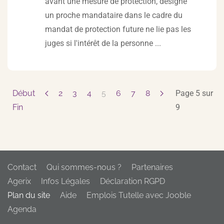
avant une mesure de protection, désigné
un proche mandataire dans le cadre du
mandat de protection future ne lie pas les
juges si l'intérêt de la personne ...
Début
2
3
4
5
6
7
8
Page 5 sur
Fin
9
Contact
Qui sommes-nous ?
Partenaires
Agerix
Infos Légales
Déclaration RGPD
Plan du site
Aide
Emplois Tutelle avec Jooble
Agenda